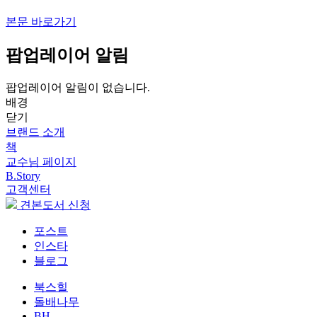
본문 바로가기
팝업레이어 알림
팝업레이어 알림이 없습니다.
배경
닫기
브랜드 소개
책
교수님 페이지
B.Story
고객센터
견본도서 신청
포스트
인스타
블로그
북스힐
돌배나무
BH